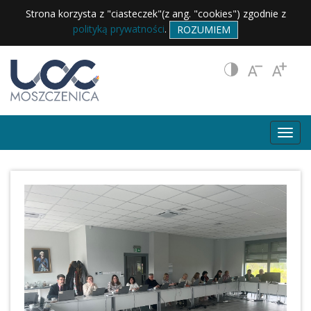
Strona korzysta z "ciasteczek"(z ang. "cookies") zgodnie z
polityką prywatności
.
ROZUMIEM