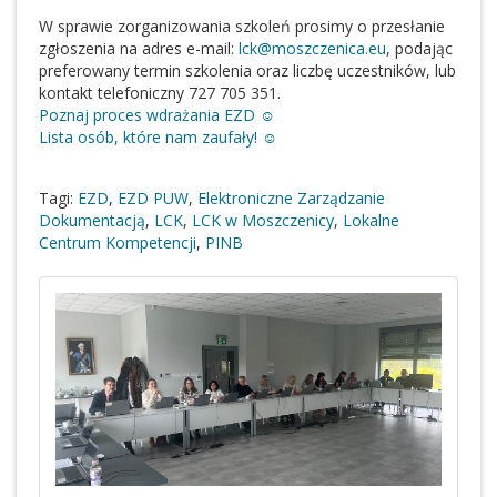
W sprawie zorganizowania szkoleń prosimy o przesłanie
zgłoszenia na adres e-mail:
lck@moszczenica.eu
, podając
preferowany termin szkolenia oraz liczbę uczestników, lub
kontakt telefoniczny 727 705 351.
Poznaj proces wdrażania EZD ☺️
Lista osób, które nam zaufały! ☺️
Tagi:
EZD
,
EZD PUW
,
Elektroniczne Zarządzanie
Dokumentacją
,
LCK
,
LCK w Moszczenicy
,
Lokalne
Centrum Kompetencji
,
PINB